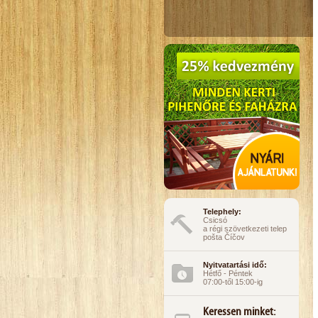
Telephely:
Csicsó
a régi szövetkezeti telep
pošta Číčov
Nyitvatartási idő:
Hétfő - Péntek
07:00-től 15:00-ig
Keressen minket: