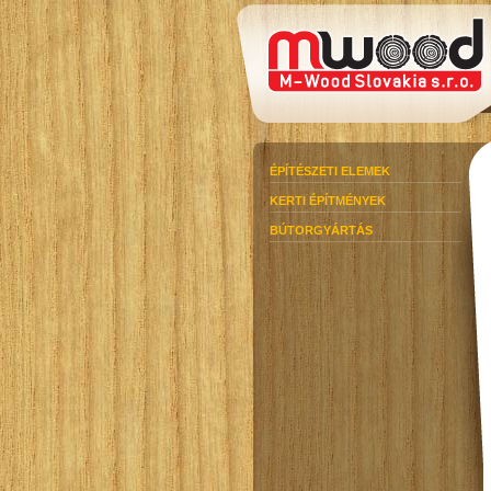
ÉPÍTÉSZETI ELEMEK
KERTI ÉPÍTMÉNYEK
BÚTORGYÁRTÁS