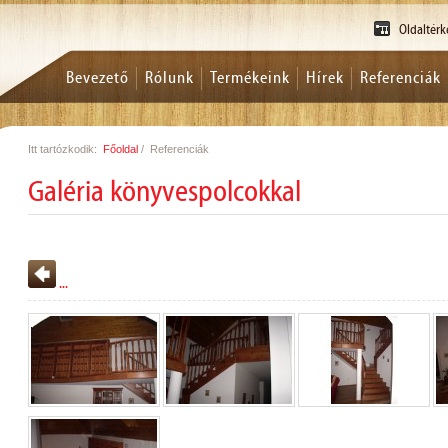
Oldaltér
Bevezető
Rólunk
Termékeink
Hírek
Referenciák
Itt tartózkodik:
Főoldal
/
Referenciák
Galéria könyvespolcokkal
...